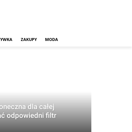
RYWKA
ZAKUPY
MODA
oneczna dla całej
ć odpowiedni filtr