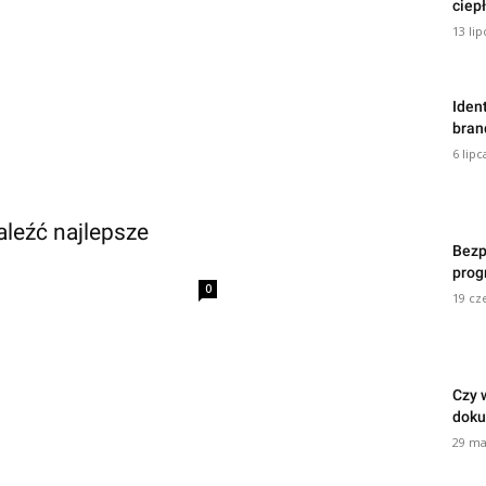
ciep
13 lip
Iden
bran
6 lipc
aleźć najlepsze
Bezp
prog
0
19 cz
Czy 
dok
29 ma