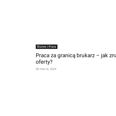
Biznes i Praca
Praca za granicą brukarz – jak zn
oferty?
28 marca, 2024