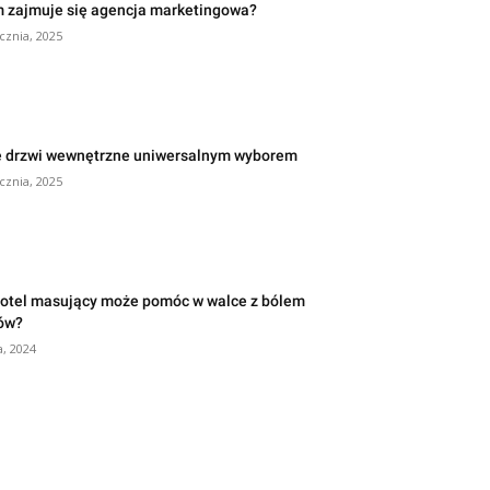
 zajmuje się agencja marketingowa?
ycznia, 2025
e drzwi wewnętrzne uniwersalnym wyborem
ycznia, 2025
fotel masujący może pomóc w walce z bólem
ów?
a, 2024