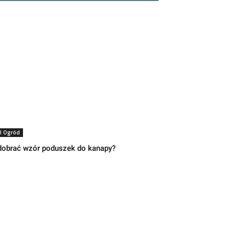
I Ogród
dobrać wzór poduszek do kanapy?