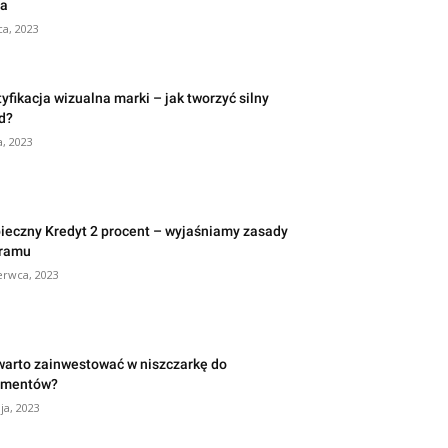
ła
ca, 2023
tyfikacja wizualna marki – jak tworzyć silny
d?
a, 2023
ieczny Kredyt 2 procent – wyjaśniamy zasady
ramu
erwca, 2023
warto zainwestować w niszczarkę do
umentów?
ja, 2023