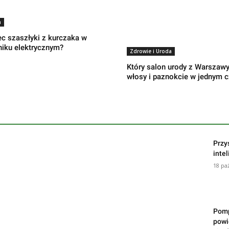
a
ec szaszłyki z kurczaka w
niku elektrycznym?
Zdrowie i Uroda
Który salon urody z Warszawy
włosy i paznokcie w jednym c
Przy
inte
18 pa
Pomp
powi