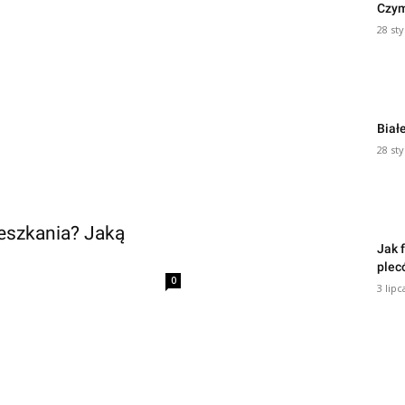
Czym
28 st
Biał
28 st
eszkania? Jaką
Jak 
plec
0
3 lipc