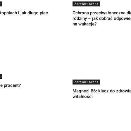
a
Zdrowie i Uroda
stopniach i jak długo piec
Ochrona przeciwsłoneczna dla
rodziny – jak dobrać odpowiedn
na wakacje?
a
Zdrowie i Uroda
le procent?
Magnezi B6: klucz do zdrowia
witalności