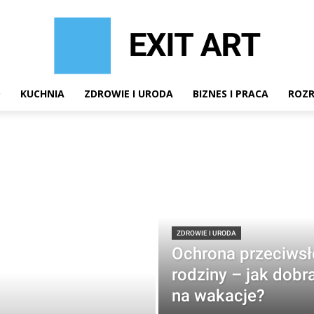
D
KUCHNIA
ZDROWIE I URODA
BIZNES I PRACA
ROZ
ZDROWIE I URODA
Ochrona przeciwsł
rodziny – jak dobra
na wakacje?