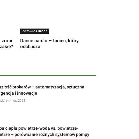
Zdrowie i Uroda
 zrobi
Dance cardio – taniec, który
zasie?
odchudza
szłość brokerów – automatyzacja, sztuczna
ligencja i innowacje
ździernika, 2023
a ciepła powietrze-woda vs. powietrze-
etrze – porównanie różnych systemów pompy