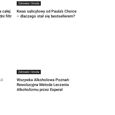
Zdrowie i Uroda
 całej
Kwas salicylowy od Paula’s Choice
i filtr
– dlaczego stał się bestsellerem?
Zdrowie i Uroda
 i
Wszywka Alkoholowa Poznań:
Rewolucyjna Metoda Leczenia
Alkoholizmu przez Esperal