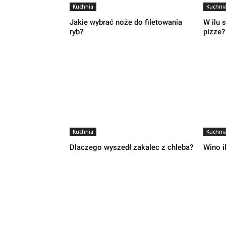
Kuchnia
Kuchni
Jakie wybrać noże do filetowania
W ilu 
ryb?
pizze?
Kuchnia
Kuchni
Dlaczego wyszedł zakalec z chleba?
Wino i