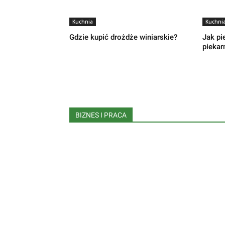
Kuchnia
Kuchni
Gdzie kupić drożdże winiarskie?
Jak pi
piekar
BIZNES I PRACA