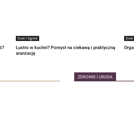
Dom I Ogród
Dom 
ć?
Lustro w kuchni? Pomysł na ciekawą i praktyczną
Orga
aranżację
ZDROWIE I URODA