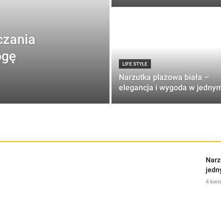
czania
ogę
LIFE STYLE
Narzutka plażowa biała –
elegancja i wygoda w jedny
Narz
jed
4 kwi