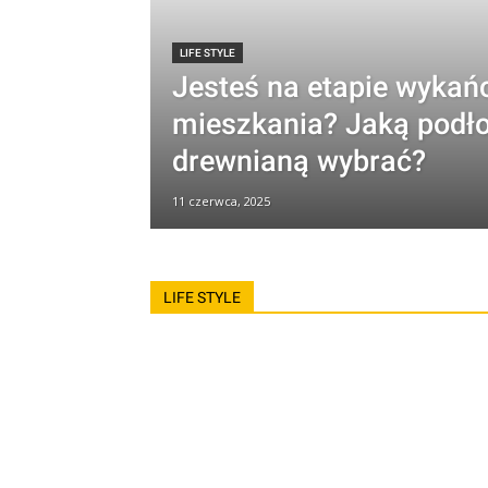
LIFE STYLE
Jesteś na etapie wykań
mieszkania? Jaką podł
drewnianą wybrać?
11 czerwca, 2025
LIFE STYLE