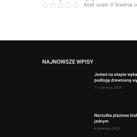
Ilość ocen: 0 Średnia 
NAJNOWSZE WPISY
Jesteś na etapie wyk
podłogę drewnianą w
11 czerwca, 2025
Narzutka plażowa biał
jednym
4 kwietnia, 2025