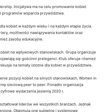
rship. Inicjatywa ma na celu promowanie kobiet
y i programów wsparcia przywództwa.
la kobiet w każdym wieku i na każdym etapie życia.
iery, możliwości nawiązywania kontaktów oraz
nież zasoby edukacyjne.
kobiet na wpływowych stanowiskach. Grupa organizuje
jawiają się gościnni prelegenci. Klub oferuje również
yskusje na tematy istotne dla kobiet w przywództwie.
enie pozycji kobiet na silnych stanowiskach, Women in
rmę sieciową peer to peer. Ponadto organizacja
cyfrowe wydarzenia jesienią 2020 r.
ształtował liderów we wszystkich branżach. Jednak
zenione. Obejmują one subtelne i systemowe