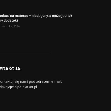
aniacz na materac – niezbędny, a może jednak
ny dodatek?
dziernika, 2024
EDAKCJA
ontaktuj się nami pod adresem e-mail:
dakcja[małpa]exit.art.pl