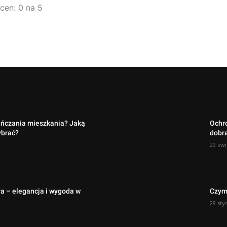
ocen: 0 na 5
ańczania mieszkania? Jaką
Ochro
ybrać?
dobra
29 kwi
a – elegancja i wygoda w
Czym
28 sty