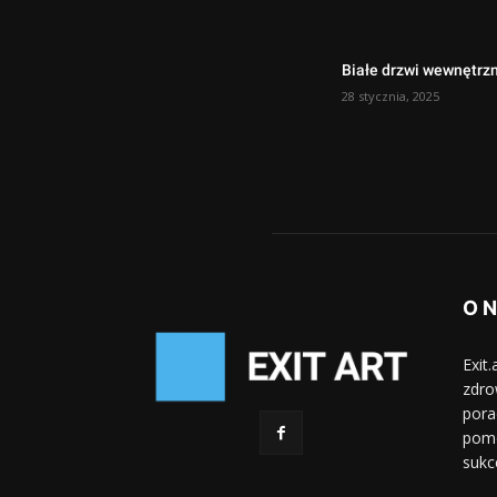
Białe drzwi wewnętr
28 stycznia, 2025
O 
Exit
zdro
pora
pomo
sukc