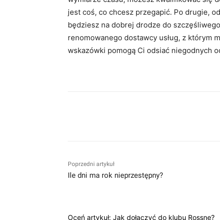
jest coś, co chcesz przegapić. Po drugie, od
będziesz na dobrej drodze do szczęśliwego
renomowanego dostawcy usług, z którym mo
wskazówki pomogą Ci odsiać niegodnych o
Facebook
Twitter
Pin
Poprzedni artykuł
Ile dni ma rok nieprzestępny?
Oceń artykuł: Jak dołączyć do klubu Rossne?