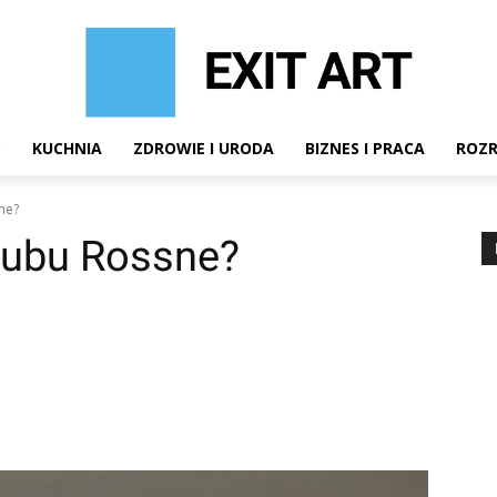
D
KUCHNIA
ZDROWIE I URODA
BIZNES I PRACA
ROZ
ne?
lubu Rossne?
terest
WhatsApp