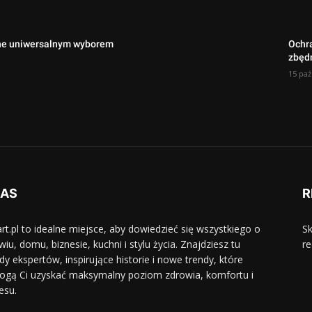
zne uniwersalnym wyborem
Ochr
zbęd
15 paź
NAS
R
.art.pl to idealne miejsce, aby dowiedzieć się wszystkiego o
Sk
wiu, domu, biznesie, kuchni i stylu życia. Znajdziesz tu
re
dy ekspertów, inspirujące historie i nowe trendy, które
gą Ci uzyskać maksymalny poziom zdrowia, komfortu i
esu.