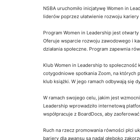
NSBA uruchomiło inicjatywę Women in Leade
liderów poprzez ułatwienie rozwoju karier
Program Women in Leadership jest otwarty d
Oferuje wsparcie rozwoju zawodowego i kar
działania społeczne. Program zapewnia rów
Klub Women in Leadership to społeczność 
cotygodniowe spotkania Zoom, na których po
klub książki. W jego ramach odbywają się d
W ramach swojego celu, jakim jest wzmocni
Leadership wprowadziło internetową platfo
współpracuje z BoardDocs, aby zaoferować 
Ruch na rzecz promowania równości płci uk
bariery dla awansu są nadal głęboko zakor