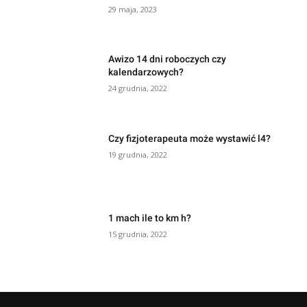
29 maja, 2023
Awizo 14 dni roboczych czy
kalendarzowych?
24 grudnia, 2022
Czy fizjoterapeuta może wystawić l4?
19 grudnia, 2022
1 mach ile to km h?
15 grudnia, 2022