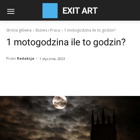
Strona główna
Biznes i Praca
1 motogodzina ile to godzin?
1 motogodzina ile to godzin?
-
Przez
Redakcja
1 stycznia, 2023
Facebook
Twitter
Pinterest
W