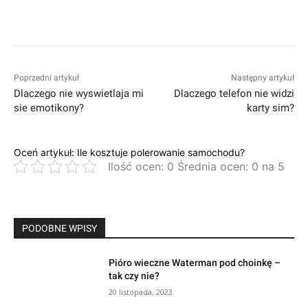
Facebook
Twitter
Pinterest
W
Poprzedni artykuł
Następny artykuł
Dlaczego nie wyswietlaja mi
Dlaczego telefon nie widzi
sie emotikony?
karty sim?
Oceń artykuł: Ile kosztuje polerowanie samochodu?
Ilość ocen: 0 Średnia ocen: 0 na 5
PODOBNE WPISY
Pióro wieczne Waterman pod choinkę –
tak czy nie?
20 listopada, 2023