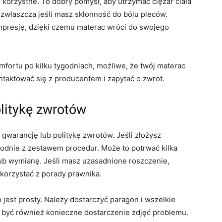
 korzystne. To dobry pomysł, aby utrzymać ciężar ciała
zwłaszcza jeśli masz skłonność do bólu pleców.
ompresję, dzięki czemu materac wróci do swojego
fortu po kilku tygodniach, możliwe, że twój materac
ntaktować się z producentem i zapytać o zwrot.
litykę zwrotów
 gwarancję lub politykę zwrotów. Jeśli złożysz
odnie z zestawem procedur. Może to potrwać kilka
lub wymianę. Jeśli masz uzasadnione roszczenie,
korzystać z porady prawnika.
jest prosty. Należy dostarczyć paragon i wszelkie
być również konieczne dostarczenie zdjęć problemu.