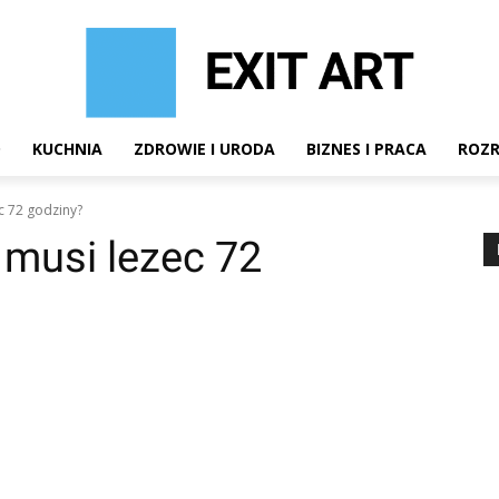
D
KUCHNIA
ZDROWIE I URODA
BIZNES I PRACA
ROZ
c 72 godziny?
musi lezec 72
terest
WhatsApp