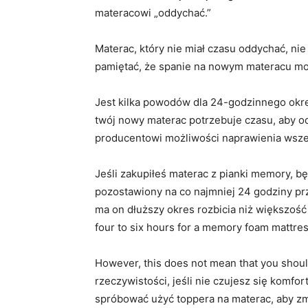
materacowi „oddychać.”
Materac, który nie miał czasu oddychać, ni
pamiętać, że spanie na nowym materacu mo
Jest kilka powodów dla 24-godzinnego okres
twój nowy materac potrzebuje czasu, aby o
producentowi możliwości naprawienia wsze
Jeśli zakupiłeś materac z pianki memory, bę
pozostawiony na co najmniej 24 godziny pr
ma on dłuższy okres rozbicia niż większość
four to six hours for a memory foam mattress 
However, this does not mean that you shoul
rzeczywistości, jeśli nie czujesz się kom
spróbować użyć toppera na materac, aby zm