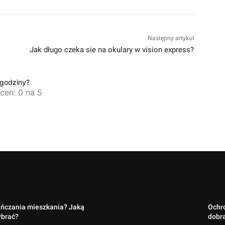
Następny artykuł
Jak długo czeka sie na okulary w vision express?
 godziny?
ocen: 0 na 5
ańczania mieszkania? Jaką
Ochro
ybrać?
dobra